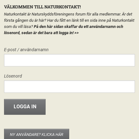
VÄLKOMMEN TILL NATURKONTAKT!
Naturkontakt är Naturskyddsföreningens forum för alla medlemmar. Är det
första gången du är här? Har du fått en länk till en sida inne på Naturkontakt
som du vill läsa?
På den här sidan skaffar du ett användarnamn och
lösenord, sedan är det bara att logga in!
>>
MENY
E-post / användarnamn
HEM
FÖRENINGEN
KEMIKALIENÄTVERKET
START
LÄGG TILL EN TEXT HÄR PÅ SIDAN
FORUM
Lösenord
FÖRENINGEN
Kemikalienätverket
Nominera kandidater till
Riksstyrelsen!
INFO & MATERIAL
15 januari, 2023
Björn Abelsson
Hej! Nu återstår två veckor innan nomineringstiden inför Riksstämman
2023 är slut. Riksvalberedningen vill gärna att nätverken kommer med
eventuella synpunkter på hur vår nästa Riksstyrelse ska se ut och att ni
NY ANVÄNDARE? KLICKA HÄR