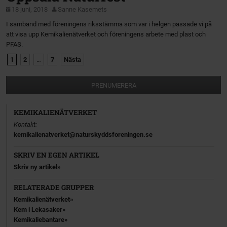
18 juni, 2018
Sanne Kasemets
I samband med föreningens riksstämma som var i helgen passade vi på
att visa upp Kemikalienätverket och föreningens arbete med plast och
PFAS.
1
2
…
7
Nästa
PRENUMERERA
KEMIKALIENÄTVERKET
Kontakt:
kemikalienatverket@naturskyddsforeningen.se
SKRIV EN EGEN ARTIKEL
Skriv ny artikel
RELATERADE GRUPPER
Kemikalienätverket
Kem i Lekasaker
Kemikaliebantare