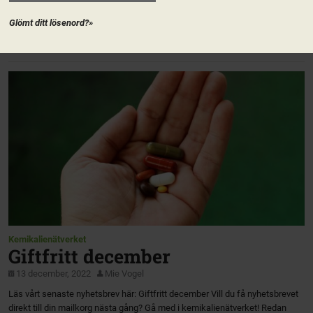
nominerar de personer som ni tycker borde vara med i Riksstyrelsen. Läs
mer på valberedningens sida på Naturkontakt!
Glömt ditt lösenord?»
https://valberedningen.naturkontakt.naturskyddsforeningen.se/ På vårt
nomineringsverktyg Nominator […]
Kemikalienätverket
Giftfritt december
13 december, 2022
Mie Vogel
Läs vårt senaste nyhetsbrev här: Giftfritt december Vill du få nyhetsbrevet
direkt till din mailkorg nästa gång? Gå med i kemikalienätverket! Redan