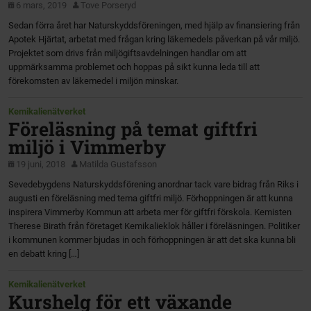
6 mars, 2019
Tove Porseryd
Sedan förra året har Naturskyddsföreningen, med hjälp av finansiering från
Apotek Hjärtat, arbetat med frågan kring läkemedels påverkan på vår miljö.
Projektet som drivs från miljögiftsavdelningen handlar om att
uppmärksamma problemet och hoppas på sikt kunna leda till att
förekomsten av läkemedel i miljön minskar.
Kemikalienätverket
Föreläsning på temat giftfri
miljö i Vimmerby
19 juni, 2018
Matilda Gustafsson
Sevedebygdens Naturskyddsförening anordnar tack vare bidrag från Riks i
augusti en föreläsning med tema giftfri miljö. Förhoppningen är att kunna
inspirera Vimmerby Kommun att arbeta mer för giftfri förskola. Kemisten
Therese Birath från företaget Kemikalieklok håller i föreläsningen. Politiker
i kommunen kommer bjudas in och förhoppningen är att det ska kunna bli
en debatt kring […]
Kemikalienätverket
Kurshelg för ett växande