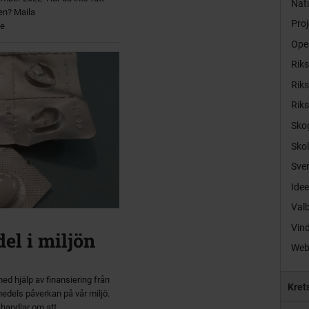
Natu
den? Maila
Proj
se
Ope
Rik
Rik
Rik
Sko
Sko
Sver
Idee
Val
Vind
el i miljön
Web
ed hjälp av finansiering från
Kret
medels påverkan på vår miljö.
 handlar om att