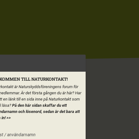
KOMMEN TILL NATURKONTAKT!
kontakt är Naturskyddsföreningens forum för
medlemmar. Är det första gången du är här? Har
tt en länk till en sida inne på Naturkontakt som
ll läsa?
På den här sidan skaffar du ett
ndarnamn och lösenord, sedan är det bara att
 in!
>>
st / användarnamn