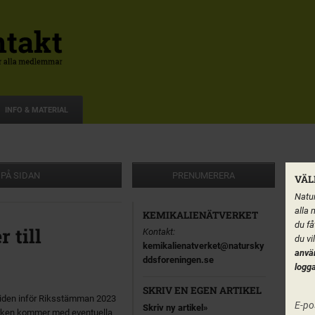
INFO & MATERIAL
 PÅ SIDAN
PRENUMERERA
VÄL
Natur
alla 
KEMIKALIENÄTVERKET
du få
 till
Kontakt:
du vi
kemikalienatverket@natursky
anvä
ddsforeningen.se
logga
SKRIV EN EGEN ARTIKEL
stiden inför Riksstämman 2023
E-po
Skriv ny artikel
tverken kommer med eventuella