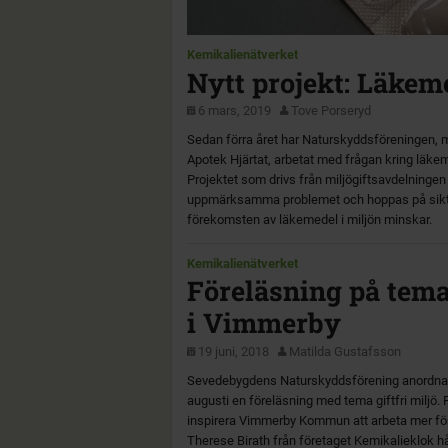
Kemikalienätverket
Nytt projekt: Läkeme
6 mars, 2019
Tove Porseryd
Sedan förra året har Naturskyddsföreningen, m
Apotek Hjärtat, arbetat med frågan kring läke
Projektet som drivs från miljögiftsavdelningen
uppmärksamma problemet och hoppas på sikt k
förekomsten av läkemedel i miljön minskar.
Kemikalienätverket
Föreläsning på temat
i Vimmerby
19 juni, 2018
Matilda Gustafsson
Sevedebygdens Naturskyddsförening anordnar t
augusti en föreläsning med tema giftfri miljö.
inspirera Vimmerby Kommun att arbeta mer för 
Therese Birath från företaget Kemikalieklok håll