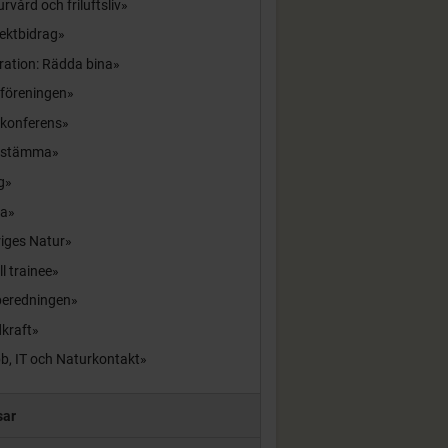
rvård och friluftsliv
ektbidrag
ration: Rädda bina
sföreningen
skonferens
sstämma
g
la
iges Natur
ll trainee
beredningen
kraft
b, IT och Naturkontakt
sar