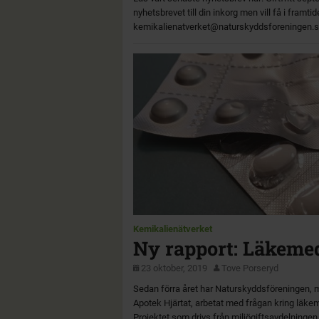
nyhetsbrevet till din inkorg men vill få i framti
kemikalienatverket@naturskyddsforeningen.
Kemikalienätverket
Ny rapport: Läkemed
23 oktober, 2019
Tove Porseryd
Sedan förra året har Naturskyddsföreningen, m
Apotek Hjärtat, arbetat med frågan kring läke
Projektet som drivs från miljögiftsavdelningen