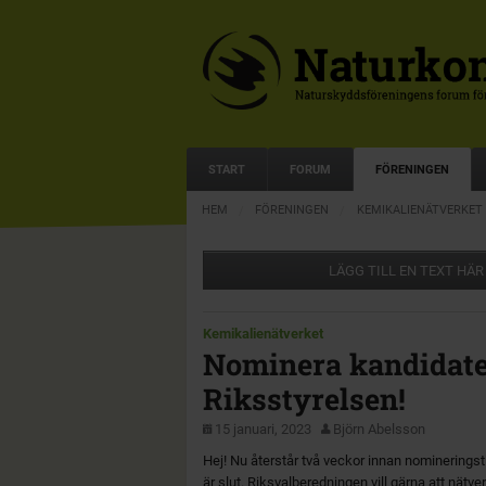
START
FORUM
FÖRENINGEN
HEM
FÖRENINGEN
KEMIKALIENÄTVERKET
LÄGG TILL EN TEXT HÄR
Kemikalienätverket
Nominera kandidater
Riksstyrelsen!
15 januari, 2023
Björn Abelsson
Hej! Nu återstår två veckor innan nominering
är slut. Riksvalberedningen vill gärna att nä