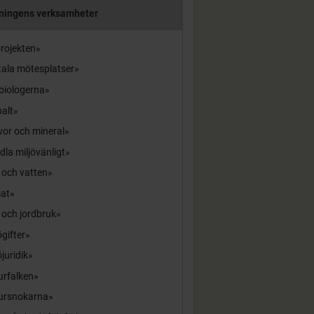
ningens verksamheter
rojekten
tala mötesplatser
biologerna
alt
or och mineral
la miljövänligt
 och vatten
mat
 och jordbruk
ögifter
öjuridik
urfalken
ursnokarna