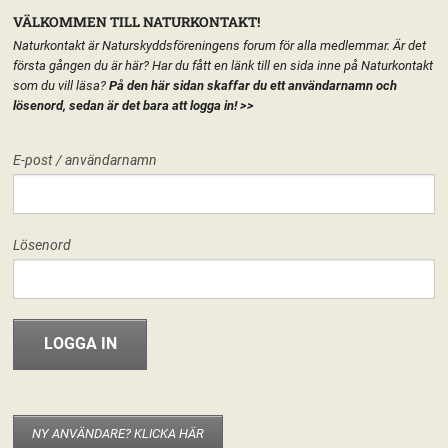
VÄLKOMMEN TILL NATURKONTAKT!
Naturkontakt är Naturskyddsföreningens forum för alla medlemmar. Är det
första gången du är här? Har du fått en länk till en sida inne på Naturkontakt
som du vill läsa?
På den här sidan skaffar du ett användarnamn och
lösenord, sedan är det bara att logga in!
>>
MENY
E-post / användarnamn
HEM
FÖRENINGEN
KEMIKALIENÄTVERKET
START
LÄGG TILL EN TEXT HÄR PÅ SIDAN
FORUM
Lösenord
FÖRENINGEN
Kemikalienätverket
Nominera kandidater till
Riksstyrelsen!
INFO & MATERIAL
15 januari, 2023
Björn Abelsson
Hej! Nu återstår två veckor innan nomineringstiden inför Riksstämman
2023 är slut. Riksvalberedningen vill gärna att nätverken kommer med
eventuella synpunkter på hur vår nästa Riksstyrelse ska se ut och att ni
NY ANVÄNDARE? KLICKA HÄR