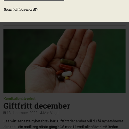
nominerar de personer som ni tycker borde vara med i Riksstyrelsen. Läs
mer på valberedningens sida på Naturkontakt!
Glömt ditt lösenord?»
https://valberedningen.naturkontakt.naturskyddsforeningen.se/ På vårt
nomineringsverktyg Nominator […]
Kemikalienätverket
Giftfritt december
13 december, 2022
Mie Vogel
Läs vårt senaste nyhetsbrev här: Giftfritt december Vill du få nyhetsbrevet
direkt till din mailkorg nästa gång? Gå med i kemikalienätverket! Redan