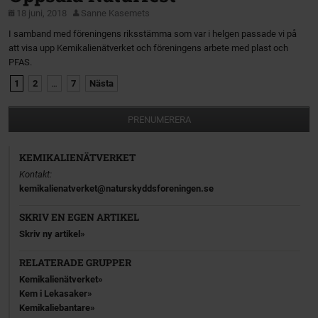
18 juni, 2018
Sanne Kasemets
I samband med föreningens riksstämma som var i helgen passade vi på
att visa upp Kemikalienätverket och föreningens arbete med plast och
PFAS.
1
2
…
7
Nästa
PRENUMERERA
KEMIKALIENÄTVERKET
Kontakt:
kemikalienatverket@naturskyddsforeningen.se
SKRIV EN EGEN ARTIKEL
Skriv ny artikel
RELATERADE GRUPPER
Kemikalienätverket
Kem i Lekasaker
Kemikaliebantare