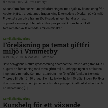
6 mars, 2019
Tove Porseryd
Sedan förra året har Naturskyddsföreningen, med hjälp av finansiering från
Apotek Hjärtat, arbetat med frågan kring läkemedels påverkan på vår miljö.
Projektet som drivs från miljögiftsavdelningen handlar om att
uppmärksamma problemet och hoppas på sikt kunna leda till att
förekomsten av läkemedel i miljön minskar.
Kemikalienätverket
Föreläsning på temat giftfri
miljö i Vimmerby
19 juni, 2018
Matilda Gustafsson
Sevedebygdens Naturskyddsförening anordnar tack vare bidrag från Riks i
augusti en föreläsning med tema giftfri miljö. Förhoppningen är att kunna
inspirera Vimmerby Kommun att arbeta mer för giftfri förskola. Kemisten
Therese Birath från företaget Kemikalieklok håller i föreläsningen. Politiker
i kommunen kommer bjudas in och förhoppningen är att det ska kunna bli
en debatt kring […]
Kemikalienätverket
Kurshelg för ett växande