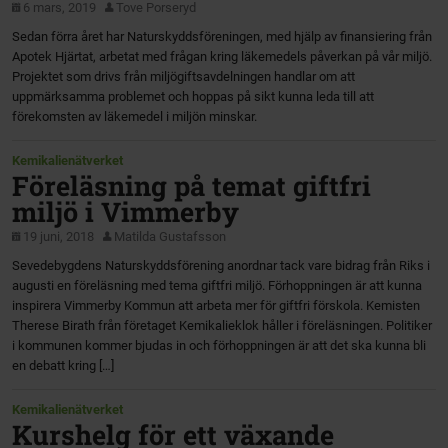
6 mars, 2019
Tove Porseryd
Sedan förra året har Naturskyddsföreningen, med hjälp av finansiering från
Apotek Hjärtat, arbetat med frågan kring läkemedels påverkan på vår miljö.
Projektet som drivs från miljögiftsavdelningen handlar om att
uppmärksamma problemet och hoppas på sikt kunna leda till att
förekomsten av läkemedel i miljön minskar.
Kemikalienätverket
Föreläsning på temat giftfri
miljö i Vimmerby
19 juni, 2018
Matilda Gustafsson
Sevedebygdens Naturskyddsförening anordnar tack vare bidrag från Riks i
augusti en föreläsning med tema giftfri miljö. Förhoppningen är att kunna
inspirera Vimmerby Kommun att arbeta mer för giftfri förskola. Kemisten
Therese Birath från företaget Kemikalieklok håller i föreläsningen. Politiker
i kommunen kommer bjudas in och förhoppningen är att det ska kunna bli
en debatt kring […]
Kemikalienätverket
Kurshelg för ett växande