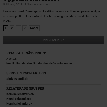
18 juni, 2018
Sanne Kasemets
I samband med föreningens riksstämma som var i helgen passade vi på
att visa upp Kemikalienätverket och föreningens arbete med plast och
PFAS.
1
2
…
7
Nästa
PRENUMERERA
KEMIKALIENÄTVERKET
Kontakt:
kemikalienatverket@naturskyddsforeningen.se
SKRIV EN EGEN ARTIKEL
Skriv ny artikel
RELATERADE GRUPPER
Kemikalienätverket
Kem i Lekasaker
Kemikaliebantare