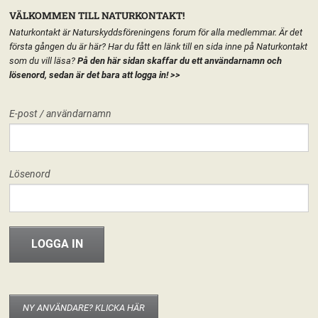
VÄLKOMMEN TILL NATURKONTAKT!
Naturkontakt är Naturskyddsföreningens forum för alla medlemmar. Är det
första gången du är här? Har du fått en länk till en sida inne på Naturkontakt
som du vill läsa?
På den här sidan skaffar du ett användarnamn och
lösenord, sedan är det bara att logga in!
>>
MENY
E-post / användarnamn
HEM
FÖRENINGEN
KEMIKALIENÄTVERKET
START
LÄGG TILL EN TEXT HÄR PÅ SIDAN
FORUM
Lösenord
FÖRENINGEN
Kemikalienätverket
Nominera kandidater till
Riksstyrelsen!
INFO & MATERIAL
15 januari, 2023
Björn Abelsson
Hej! Nu återstår två veckor innan nomineringstiden inför Riksstämman
2023 är slut. Riksvalberedningen vill gärna att nätverken kommer med
eventuella synpunkter på hur vår nästa Riksstyrelse ska se ut och att ni
NY ANVÄNDARE? KLICKA HÄR