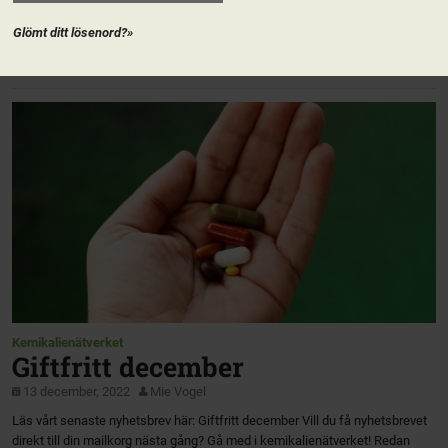
nominerar de personer som ni tycker borde vara med i Riksstyrelsen. Läs
mer på valberedningens sida på Naturkontakt!
Glömt ditt lösenord?»
https://valberedningen.naturkontakt.naturskyddsforeningen.se/ På vårt
nomineringsverktyg Nominator […]
Kemikalienätverket
Giftfritt december
13 december, 2022
Mie Vogel
Läs vårt senaste nyhetsbrev här: Giftfritt december Vill du få nyhetsbrevet
direkt till din mailkorg nästa gång? Gå med i kemikalienätverket! Redan